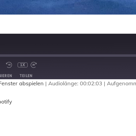
1X
IEREN
TEILEN
Fenster abspielen
|
Audiolänge: 00:02:03
|
Aufgenomm
Spotify
otify