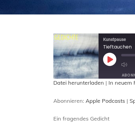
Kunstpause
Tieftauchen
PLAY
EPISODE
ABONN
Datei herunterladen
|
In neuem 
TEILEN
Apple Podcasts
Abonnieren:
Apple Podcasts
|
Sp
RSS FEED
LINK
EMBED
Ein fragendes Gedicht