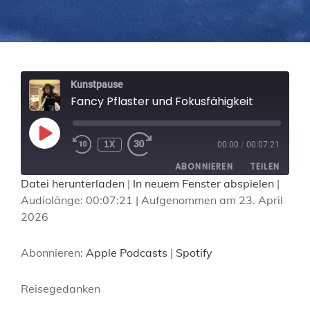
Kunstpause
Fancy Pflaster und Fokusfähigkeit
PLAY
1X
EPISODE
00:00
/
00:07:21
ABONNIEREN
TEILEN
Datei herunterladen
|
In neuem Fenster abspielen
|
Audiolänge: 00:07:21
|
Aufgenommen am 23. April
TEILEN
Apple Podcasts
Spotify
2026
RSS FEED
LINK
Abonnieren:
Apple Podcasts
|
Spotify
EMBED
Reisegedanken