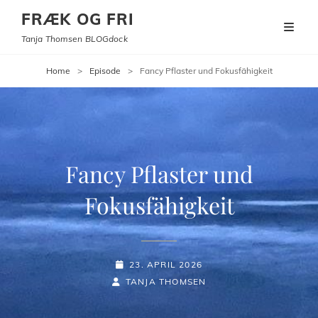
FRÆK OG FRI
Tanja Thomsen BLOGdock
Home
>
Episode
>
Fancy Pflaster und Fokusfähigkeit
Fancy Pflaster und
Fokusfähigkeit
POSTED-
23. APRIL 2026
BY
BYLINE
ON
TANJA THOMSEN
LINE