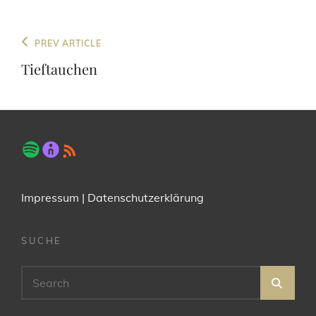
Beitragsnavigation
Previous
PREV ARTICLE
Post
Tieftauchen
Impressum
|
Datenschutzerklärung
SUCHE
Search
SEA
for: