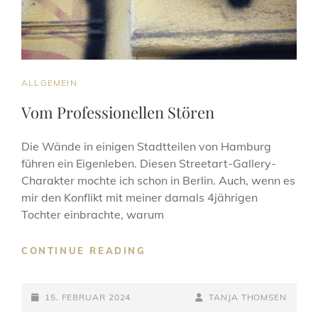
CAT
ALLGEMEIN
LINKS
Vom Professionellen Stören
Die Wände in einigen Stadtteilen von Hamburg
führen ein Eigenleben. Diesen Streetart-Gallery-
Charakter mochte ich schon in Berlin. Auch, wenn es
mir den Konflikt mit meiner damals 4jährigen
Tochter einbrachte, warum
VOM
CONTINUE READING
PROFESSIONELLEN
STÖREN
POSTED-
BY
BYLINE
15. FEBRUAR 2024
TANJA THOMSEN
ON
LINE