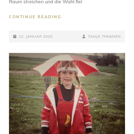
Raum streichen und die Wahl fiel
EINFACH
CONTINUE READING
NUR
MONTAG
POSTED-
BY
BYLINE
22. JANUAR 2025
TANJA THOMSEN
ON
LINE