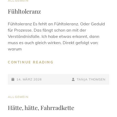
CAT
ALLGEMEIN
LINKS
Fühltoleranz
Fühltoleranz Es fehlt an Fühltoleranz. Oder Geduld
für Prozesse. Das fängt schon an mit der
Verständnisfalle. Ich habe etwas erkannt, dann
muss es auch gleich wirken. Direkt gefolgt von:
warum
FÜHLTOLERANZ
CONTINUE READING
POSTED-
BY
BYLINE
14. MÄRZ 2026
TANJA THOMSEN
ON
LINE
CAT
ALLGEMEIN
LINKS
Hätte, hätte, Fahrradkette