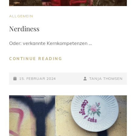
CAT
ALLGEMEIN
LINKS
Nerdiness
Oder: verkannte Kernkompetenzen …
NERDINESS
CONTINUE READING
POSTED-
BY
BYLINE
15. FEBRUAR 2024
TANJA THOMSEN
ON
LINE