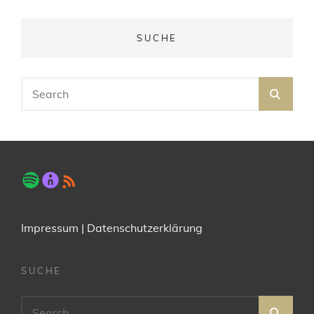
SUCHE
Search
SEA
for:
Impressum
|
Datenschutzerklärung
SUCHE
Search
SEA