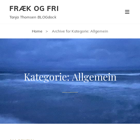
FRÆK OG FRI
Tanja Thomsen BLOGdock
Home
>
Archive for
Kategorie:
Allgemein
Kategorie:
Allgemein