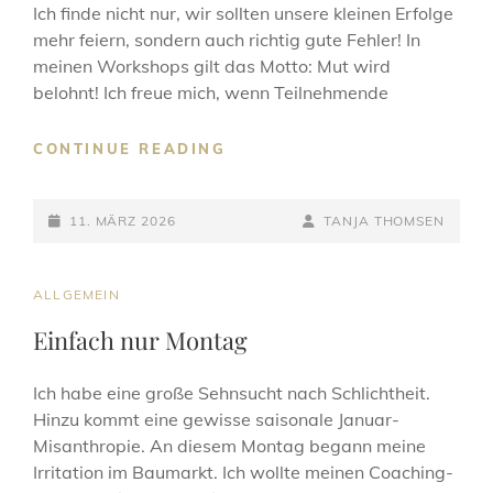
Ich finde nicht nur, wir sollten unsere kleinen Erfolge
mehr feiern, sondern auch richtig gute Fehler! In
meinen Workshops gilt das Motto: Mut wird
belohnt! Ich freue mich, wenn Teilnehmende
HÄTTE,
CONTINUE READING
HÄTTE,
FAHRRADKETTE
POSTED-
BY
BYLINE
11. MÄRZ 2026
TANJA THOMSEN
ON
LINE
CAT
ALLGEMEIN
LINKS
Einfach nur Montag
Ich habe eine große Sehnsucht nach Schlichtheit.
Hinzu kommt eine gewisse saisonale Januar-
Misanthropie. An diesem Montag begann meine
Irritation im Baumarkt. Ich wollte meinen Coaching-