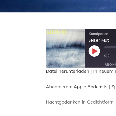
Kunstpause
Leiser Mut
PLAY
EPISODE
ABONN
Datei herunterladen
|
In neuem 
TEILEN
Apple Podcasts
Abonnieren:
Apple Podcasts
|
Sp
RSS FEED
LINK
EMBED
Nachtgedanken in Gedichtform