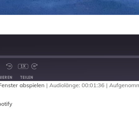
1X
IEREN
TEILEN
Fenster abspielen
|
Audiolänge: 00:01:36
|
Aufgenomm
Spotify
otify